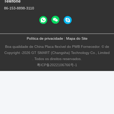
Telefone
86-153-8898-3110
Política de privacidade
|
Mapa do Site
Boa qualidade de China Placa flexível do PWB Fornecedor. © de
Copyright -2026 GT SMART (Changsha) Technology Co., Limited
. Todos os direitos reservados.
粤ICP备2022106766号-1