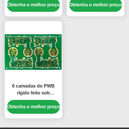
Obtenha o melhor preço
de circuito
Obtenha o melhor preço
camadas FR4
85.19*73.3mm
6 camadas do PWB
rígido feito sob
encomenda 0.9mm do
Obtenha o melhor preço
cabo flexível verdes
nenhum Silkscreen
151.5*88.74mm