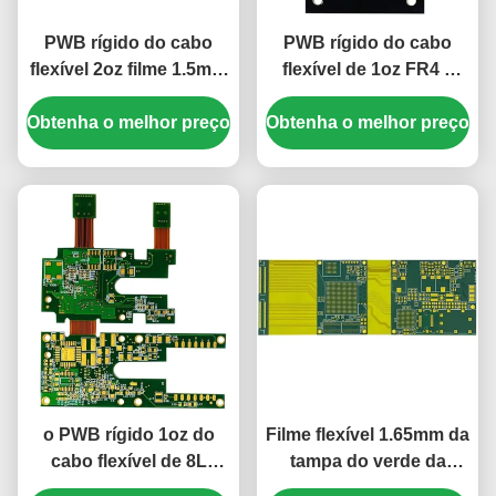
PWB rígido do cabo
PWB rígido do cabo
flexível 2oz filme 1.5mm
flexível de 1oz FR4 8
branco da tampa do
camadas do filme verde
Obtenha o melhor preço
verde de ENIG de 8
Obtenha o melhor preço
da tampa do PWB 1mm
camadas
branco
o PWB rígido 1oz do
Filme flexível 1.65mm da
cabo flexível de 8L
tampa do verde da
1.2mm imprimiu placas
fabricação do PWB de 8