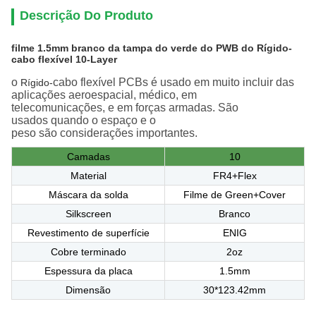
Descrição Do Produto
filme 1.5mm branco da tampa do verde do PWB do Rígido-
cabo flexível 10-Layer
o
cabo flexível
PCBs
é usado
em
muito
incluir das
Rígido-
aplicações
aeroespacial
,
médico
,
em
telecomunicações
,
e
em forças armadas
.
São
usados
quando
o espaço
e
o
peso
são
considerações
importantes
.
Camadas
10
Material
FR4+Flex
Máscara da solda
Filme de Green+Cover
Silkscreen
Branco
Revestimento de superfície
ENIG
Cobre terminado
2oz
Espessura da placa
1.5mm
Dimensão
30*123.42mm